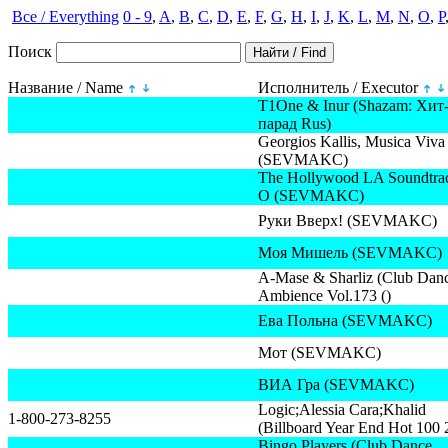
Все / Everything
0 - 9
,
A
,
B
,
C
,
D
,
E
,
F
,
G
,
H
,
I
,
J
,
K
,
L
,
M
,
N
,
O
,
P
Поиск
Название / Name
Исполнитель / Executor
T1One & Inur (Shazam: Хит
парад Rus)
Georgios Kallis, Musica Viva
(SEVMAKC)
The Hollywood LA Soundtra
O (SEVMAKC)
Руки Вверх! (SEVMAKC)
Моя Мишель (SEVMAKC)
A-Mase & Sharliz (Club Dan
Ambience Vol.173 ()
Ева Польна (SEVMAKC)
Мот (SEVMAKC)
ВИА Гра (SEVMAKC)
Logic;Alessia Cara;Khalid
1-800-273-8255
(Billboard Year End Hot 100 
Bingo Players (Club Dance