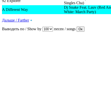
92 Explorer
Singles Cha)
Dj Snake Feat. Lauv (Red An
A Different Way
White: March Party)
Дальше / Farther
Выводить по / Show by
песен / songs