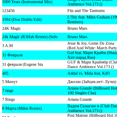
1000 Years (Instrumental Mix)
Ambience Vol.173 ()
123456
Fitz and The Tantrums
L'Tric feat. Miles Graham (19
1994 (Don Diablo Edit)
Remixes)
24K Magic
Bruno Mars
24k Magic (R3Hab Remix) (Sefo
Bruno Mars
Jesse & Joy, Gente De Zona
3 A.M
(Red And White: March Party
Guf feat. Мари Крайм (Shaz
31 Февраля
Хит-парад Rus)
GUF & Мари Краймбр (Clu
31 февраля (Eugene Sta
Dance Ambience Vol.173 ()
405
Addal vs. Mida feat. KiFi
5 Минут
Джоззи (Зайцев.нет: Лучш)
Ariana Grande (Billboard Hot
7 rings
100 Singles Cha)
7 Rings
Ariana Grande
Вадим Галыгин и (Club Da
8 Марта (Mikis Remix)
Ambience Vol.173 ()
Post Malone (Billboard Hot 1